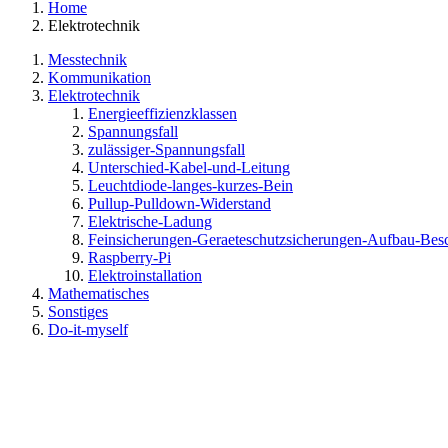
Home
Elektrotechnik
Messtechnik
Kommunikation
Elektrotechnik
Energieeffizienzklassen
Spannungsfall
zulässiger-Spannungsfall
Unterschied-Kabel-und-Leitung
Leuchtdiode-langes-kurzes-Bein
Pullup-Pulldown-Widerstand
Elektrische-Ladung
Feinsicherungen-Geraeteschutzsicherungen-Aufbau-Bes
Raspberry-Pi
Elektroinstallation
Mathematisches
Sonstiges
Do-it-myself