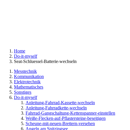
Home
Do-it-myself
Seat-Schluessel-Batterie-wechseln
Messtechnik
Kommunikation
Elektrotechnik
Mathematisches
Sonstiges
Do-it-myself
Anleitung-Fahrrad-Kassette-wechseln
Anleitung-Fahrradkette-wechseln
Fahrrad-Gangschaltung-Kettenspanner-einstellen
Weiße-Flecken-auf-Pflastersteine-beseitigen
Scheune-mit-neuen-Brettern-versehen
Angeln am Spitzingsee