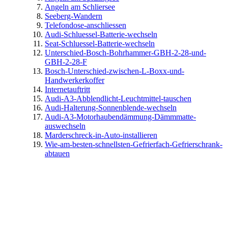
Angeln am Schliersee
Seeberg-Wandern
Telefondose-anschliessen
Audi-Schluessel-Batterie-wechseln
Seat-Schluessel-Batterie-wechseln
Unterschied-Bosch-Bohrhammer-GBH-2-28-und-
GBH-2-28-F
Bosch-Unterschied-zwischen-L-Boxx-und-
Handwerkerkoffer
Internetauftritt
Audi-A3-Abblendlicht-Leuchtmittel-tauschen
Audi-Halterung-Sonnenblende-wechseln
Audi-A3-Motorhaubendämmung-Dämmmatte-
auswechseln
Marderschreck-in-Auto-installieren
Wie-am-besten-schnellsten-Gefrierfach-Gefrierschrank-
abtauen